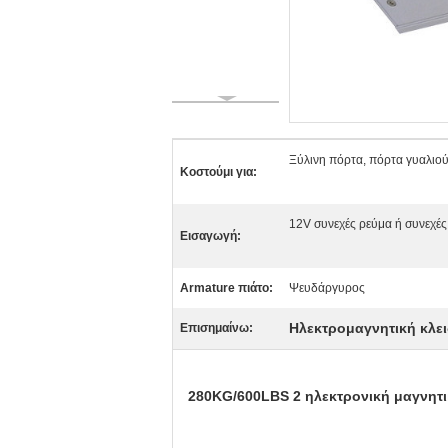
Ξύλινη πόρτα, πόρτα γυαλιο
Κοστούμι για:
12V συνεχές ρεύμα ή συνεχέ
Εισαγωγή:
Armature πιάτο:
Ψευδάργυρος
Ηλεκτρομαγνητική κλε
Επισημαίνω:
280KG/600LBS 2 ηλεκτρονική μαγνητικ