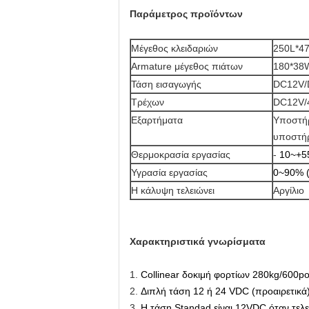
Παράμετρος προϊόντων
Μέγεθος κλειδαριών
250L*47
Armature μέγεθος πιάτων
180*38W
Τάση εισαγωγής
DC12V/
Τρέχων
DC12V/
Εξαρτήματα
Υποστήρ
υποστήρ
Θερμοκρασία εργασίας
-
10~+5
Υγρασία εργασίας
0~90% (
Η κάλυψη τελειώνει
Αργίλιο
Χαρακτηριστικά γνωρίσματα
1.
Collinear δοκιμή φορτίων 280kg/600p
2.
Διπλή τάση 12 ή 24 VDC (προαιρετικά)
3.
Η τάση Standad είναι 12VDC όταν τελε