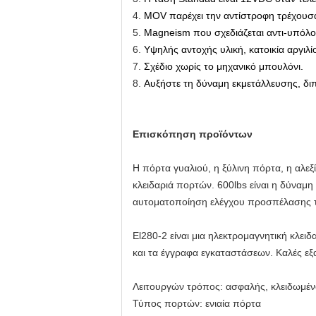
4.
MOV παρέχει την αντίστροφη τρέχουσ
5.
Magneism που σχεδιάζεται αντι-υπόλο
6.
Υψηλής αντοχής υλική, κατοικία αργιλί
7.
Σχέδιο χωρίς το μηχανικό μπουλόνι.
8.
Αυξήστε τη δύναμη εκμετάλλευσης, διπ
Επισκόπηση προϊόντων
Η πόρτα γυαλιού, η ξύλινη πόρτα, η αλε
κλειδαριά πορτών. 600lbs είναι η δύναμη 
αυτοματοποίηση ελέγχου προσπέλασης τη
El280-2 είναι μια ηλεκτρομαγνητική κλειδ
και τα έγγραφα εγκαταστάσεων. Καλές εξ
Λειτουργών τρόπος: ασφαλής, κλειδωμένο
Τύπος πορτών: ενιαία πόρτα