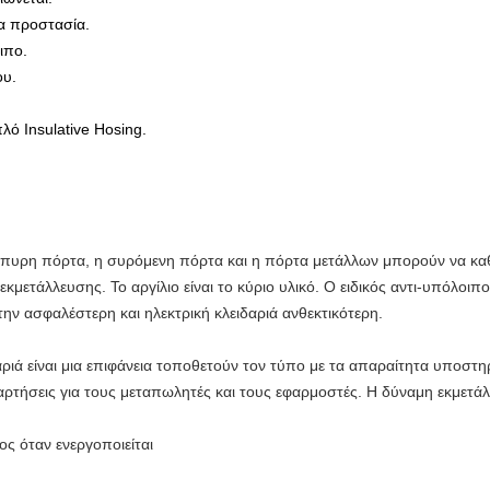
α προστασία.
ιπο.
ου.
λό Insulative Hosing.
ξίπυρη πόρτα, η συρόμενη πόρτα και η πόρτα μετάλλων μπορούν να καθ
εκμετάλλευσης. Το αργίλιο είναι το κύριο υλικό. Ο ειδικός αντι-υπόλοιπ
ν ασφαλέστερη και ηλεκτρική κλειδαριά ανθεκτικότερη.
αριά είναι μια επιφάνεια τοποθετούν τον τύπο με τα απαραίτητα υποστηρ
αρτήσεις για τους μεταπωλητές και τους εφαρμοστές. Η δύναμη εκμετάλλ
ς όταν ενεργοποιείται