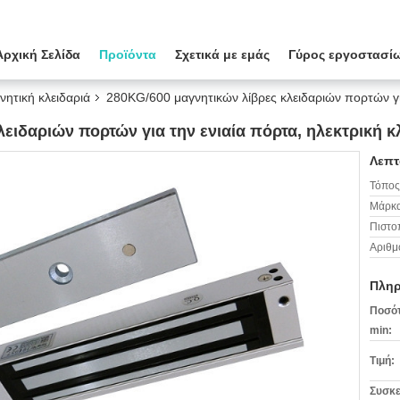
Αρχική Σελίδα
Προϊόντα
Σχετικά με εμάς
Γύρος εργοστασί
νητική κλειδαριά
280KG/600 μαγνητικών λίβρες κλειδαριών πορτών για
λειδαριών πορτών για την ενιαία πόρτα, ηλεκτρική 
Λεπτ
Τόπος
Μάρκα
Πιστο
Αριθμ
Πληρ
Ποσότ
min:
Τιμή:
Συσκε