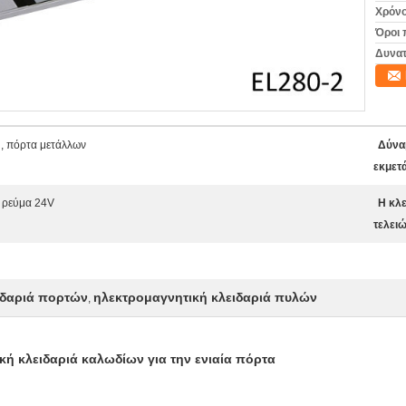
Χρόνο
Όροι 
Δυνατ
ύ, πόρτα μετάλλων
Δύνα
εκμετ
ς ρεύμα 24V
Η κλε
τελειώ
ιδαριά πορτών
ηλεκτρομαγνητική κλειδαριά πυλών
,
ή κλειδαριά καλωδίων για την ενιαία πόρτα