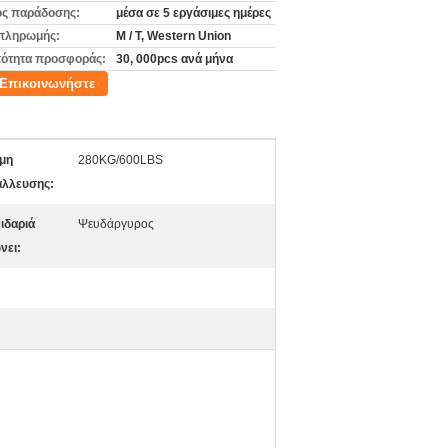
ς παράδοσης:
μέσα σε 5 εργάσιμες ημέρες
πληρωμής:
Μ / Τ, Western Union
ότητα προσφοράς:
30, 000pcs ανά μήνα
Επικοινωνήστε
μη
280KG/600LBS
άλλευσης:
ιδαριά
Ψευδάργυρος
νει: