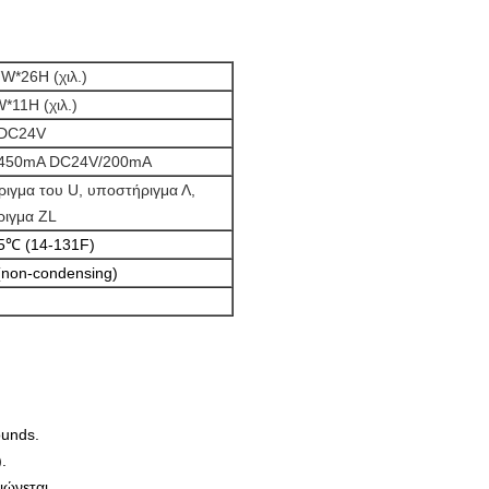
W*26H (χιλ.)
*11H (χιλ.)
DC24V
450mA DC24V/200mA
ιγμα του U, υποστήριγμα Λ,
ιγμα ZL
5℃ (14-131F)
non-condensing)
ounds.
.
ιώνεται.