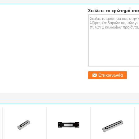
Στείλετε το ερώτημά σα