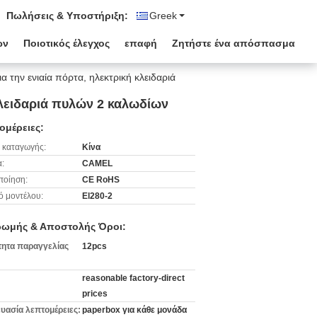
Πωλήσεις & Υποστήριξη:
Greek
ων
Ποιοτικός έλεγχος
επαφή
Ζητήστε ένα απόσπασμα
 την ενιαία πόρτα, ηλεκτρική κλειδαριά
κλειδαριά πυλών 2 καλωδίων
ομέρειες:
 καταγωγής:
Κίνα
:
CAMEL
ποίηση:
CE RoHS
ό μοντέλου:
El280-2
ωμής & Αποστολής Όροι:
ητα παραγγελίας
12pcs
reasonable factory-direct
prices
υασία λεπτομέρειες:
paperbox για κάθε μονάδα